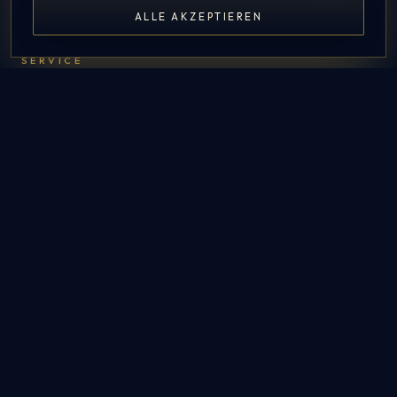
ALLE AKZEPTIEREN
CHECK AVAILABILITY
SERVICE
FAQ
Contact
Admin
Interne Buchung
CONTACT US
Picturebox24 – Inh. Kevin Kreul
Im Fuhlenbrock 113
46242 Bottrop
info@picturebox24.de