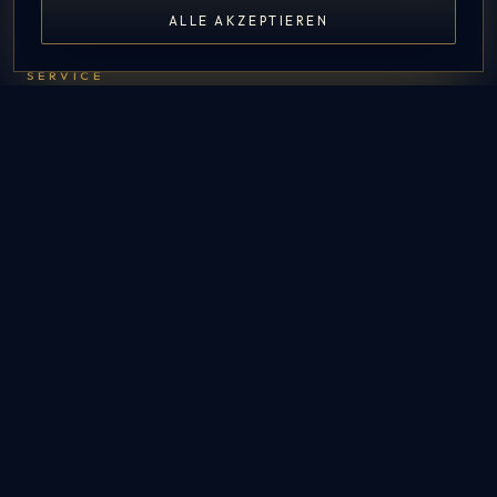
ALLE AKZEPTIEREN
CHECK AVAILABILITY
SERVICE
FAQ
Contact
Admin
Interne Buchung
CONTACT US
Picturebox24 – Inh. Kevin Kreul
Im Fuhlenbrock 113
46242 Bottrop
info@picturebox24.de