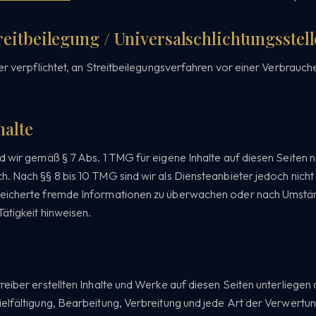
eitbeilegung / Universalschlichtungsstell
der verpflichtet, an Streitbeilegungsverfahren vor einer Verbrauch
halte
nd wir gemäß § 7 Abs. 1 TMG für eigene Inhalte auf diesen Seiten
. Nach §§ 8 bis 10 TMG sind wir als Diensteanbieter jedoch nicht 
peicherte fremde Informationen zu überwachen oder nach Umstän
Tätigkeit hinweisen.
treiber erstellten Inhalte und Werke auf diesen Seiten unterliege
ielfältigung, Bearbeitung, Verbreitung und jede Art der Verwertu