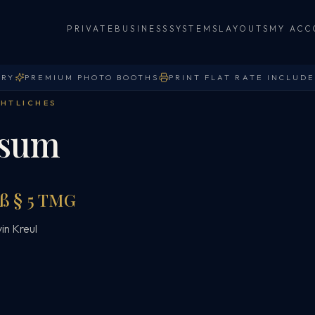
PRIVATE
BUSINESS
SYSTEMS
LAYOUTS
MY ACC
ERY
PREMIUM PHOTO BOOTHS
PRINT FLAT RATE INCLUD
CHTLICHES
ssum
ß § 5 TMG
in Kreul