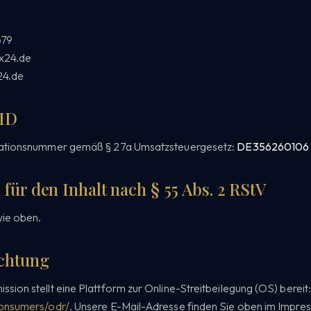
679
ox24.de
24.de
-ID
kationsnummer gemäß § 27a Umsatzsteuergesetz:
DE356260106
für den Inhalt nach § 55 Abs. 2 RStV
wie oben.
ichtung
ion stellt eine Plattform zur Online-Streitbeilegung (OS) bereit
consumers/odr/
. Unsere E-Mail-Adresse finden Sie oben im Impre