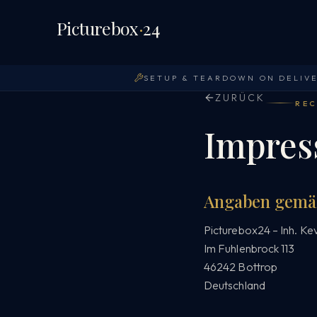
Picturebox
·
24
SETUP & TEARDOWN ON DELIV
ZURÜCK
RE
Impre
Angaben gemä
Picturebox24 – Inh. Kev
Im Fuhlenbrock 113
46242 Bottrop
Deutschland