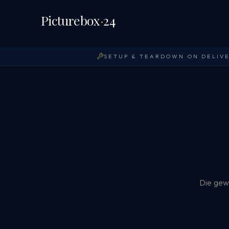
Picturebox
·
24
SETUP & TEARDOWN ON DELIV
Die gewü