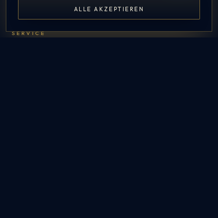
ALLE AKZEPTIEREN
CHECK AVAILABILITY
SERVICE
FAQ
Contact
Admin
Interne Buchung
CONTACT US
Picturebox24 – Inh. Kevin Kreul
Im Fuhlenbrock 113
46242 Bottrop
info@picturebox24.de